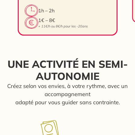
emporte-pièces, lames, éponges…
1h – 2h
pour un rendu unique. L’argile sèche à
l’air libre en quelques jours avant de
1€ – 8€
pouvoir être peinte. Nous gardons vos
+ 11€/h ou 8€/h pour les -20ans
créations et […]
UNE ACTIVITÉ EN SEMI-
AUTONOMIE
Créez selon vos envies, à votre rythme, avec un
accompagnement
adapté pour vous guider sans contrainte.