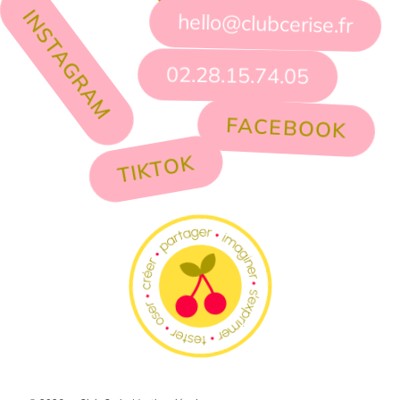
PINTEREST
INSTAGRAM
hello@clubcerise.fr
02.28.15.74.05
FACEBOOK
TIKTOK