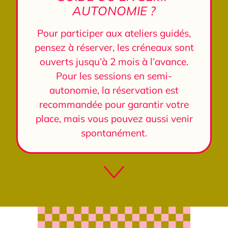
AUTONOMIE ?
Pour participer aux ateliers guidés,
pensez à réserver, les créneaux sont
ouverts jusqu’à 2 mois à l’avance.
Pour les sessions en semi-
autonomie, la réservation est
recommandée pour garantir votre
place, mais vous pouvez aussi venir
spontanément.